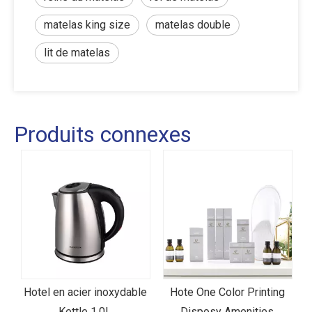
matelas king size
matelas double
lit de matelas
Produits connexes
Hotel en acier inoxydable
Hote One Color Printing
Kettle 1.0L
Disposy Amenities
H