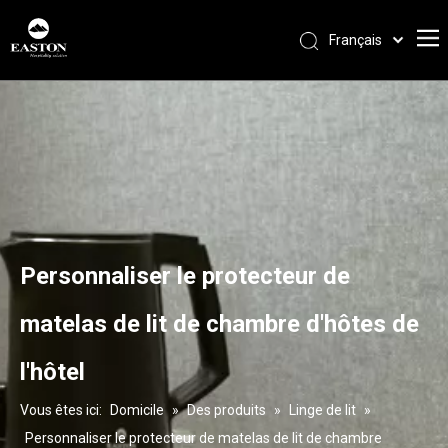
Français
Português
Español
Pусский
العربية
English
Personnaliser le protecteur de
matelas de lit de chambre d'hôtes de
l'hôtel
Vous êtes ici:
Domicile
»
Des produits
»
Linge de lit
»
Personnaliser le protecteur de matelas de lit de chambre