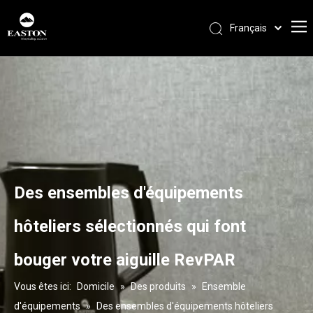
Français
Português
Español
Pусский
العربية
English
Des ensembles d'équipements
hôteliers sélectionnés qui font
bouger votre aiguille RevPAR
Vous êtes ici:
Domicile
»
Des produits
»
Ensemble
d'équipements
»
Des ensembles d'équipements hôteliers