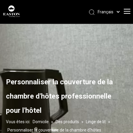
Français
Português
Español
Pусский
العربية
English
Personnaliser la couverture de la
chambre d'hôtes professionnelle
pour l'hôtel
Vous êtes ici:
Domicile
»
Des produits
»
Linge de lit
»
Personnaliser la couverture de la chambre d'hôtes