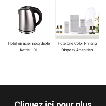
Hotel en acier inoxydable
Hote One Color Printing
Kettle 1.0L
Disposy Amenities
H
Cliquez ici pour plus