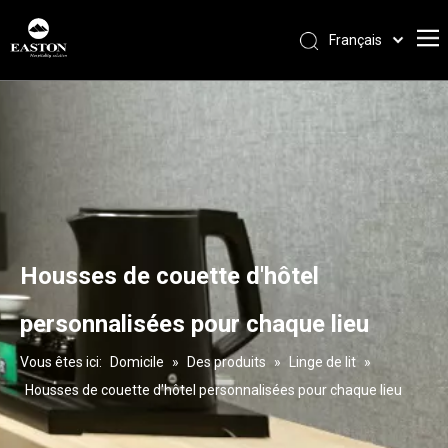
Français
Português
Español
Pусский
العربية
English
Housses de couette d'hôtel
personnalisées pour chaque lieu
Vous êtes ici:
Domicile
»
Des produits
»
Linge de lit
»
Housses de couette d'hôtel personnalisées pour chaque lieu