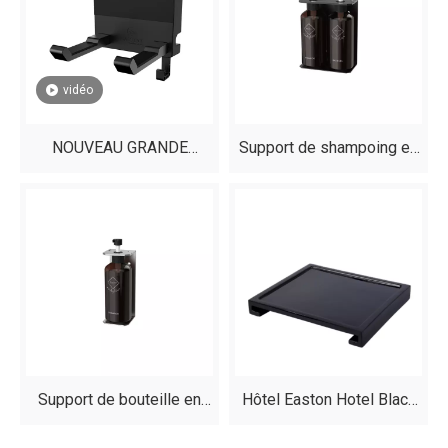
vidéo
NOUVEAU GRANDE
Support de shampoing en
GRACKET DU SÉCHETS
acier inoxydable de qualité
DE COURTES DU
supérieure pour salles de
DRIBLAGE AVEC CORD
bains d'hôtel
POWER CORD HOW
Support de bouteille en
Hôtel Easton Hotel Black
acier inoxydable en argent
Ameninités Black