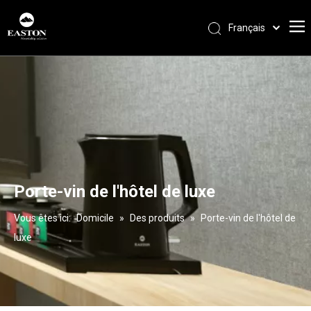
Français
Português
Español
Pусский
العربية
English
Porte-vin de l'hôtel de luxe
Vous êtes ici:
Domicile
»
Des produits
»
Porte-vin de l'hôtel de
luxe