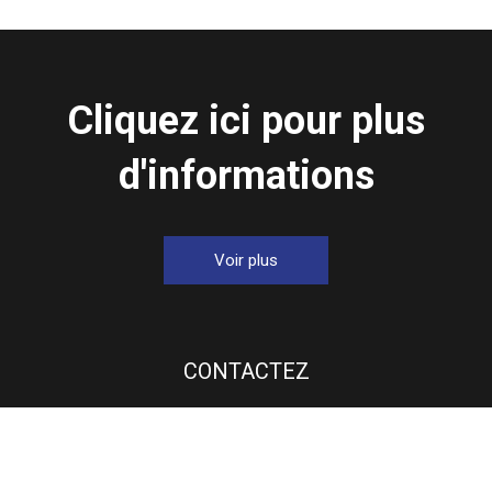
avec une capacité de 1 x
Amenities
500 ml
Cliquez ici pour plus
d'informations
Voir plus
CONTACTEZ
+86-20-3490-0437

info@eastonhk.com

Parc industriel Newtone, n ° 80, autoroute Shinan
