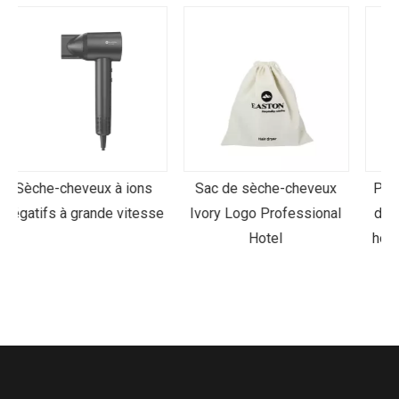
Sac de sèche-cheveux
Principaux fournisseurs
se
Ivory Logo Professional
de sèche-cheveux pour
Hotel
hôtels | Améliorez votre
expérience client