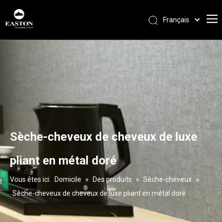
Français
Português
Español
Pусский
العربية
English
Sèche-cheveux de cheveux de luxe
pliant en métal doré
Vous êtes ici:
Domicile
»
Des produits
»
Sèche-cheveux
»
Sèche-cheveux de cheveux de luxe pliant en métal doré