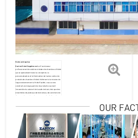
Notre entreprise
Easton Hotel Supplies est
un fournisseur
professionnel de solutions totales de chambres d'hôtel
qui se spécialisent dans la conception, la
personnalisation et la fabrication de toutes sortes de
produits de chambre d'hôtel. Adhérant à la mission de
l'approvisionnement à l'hôtel facilité, nous avons
construit une large gamme de produits couvrant
l'ensemble du salon et de la salle de bain, tels que des
ensembles de plateaux de bienvenue, des séchoirs de
cheveux, des centres de repassage, des boîtes sûres,
des minibars, des draps de lit et de bain, des
équipements et de nombreux autres accessoires.
Depuis sa création en 2012, nos produits ont été
exportés vers 100 pays et régions, desservant plus de
3000 hôtels, y compris les meilleures marques de St.
Regis, Hyatt, Hilton, Sheraton, Westin, Marriott,
Wyndham, IHG et W Hotels. et les services à plus de 10
000 hôtels dans le monde d'ici 2030. Easton a toujours
porté la philosophie des produits, des produits, de la
qualité et des services d'abord.