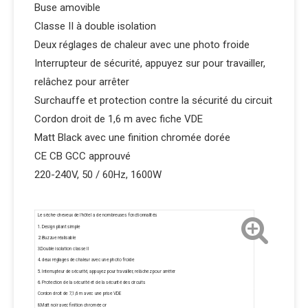
Buse amovible
Classe II à double isolation
Deux réglages de chaleur avec une photo froide
Interrupteur de sécurité, appuyez sur pour travailler,
relâchez pour arrêter
Surchauffe et protection contre la sécurité du circuit
Cordon droit de 1,6 m avec fiche VDE
Matt Black avec une finition chromée dorée
CE CB GCC approuvé
220-240V, 50 / 60Hz, 1600W
Le sèche-cheveux de l'hôtel a de nombreuses fonctionnalités
1. Design pliant simple
2. Buzzue réalisable
3.Double isolation classe II
4. deux réglages de chaleur avec une photo froide
5. Interrupteur de sécurité, appuyez pour travailler, relâchez pour arrêter
6. Protection de la sécurité et de la sécurité des circuits
Cordon droit de 7,1,6 m avec une prise VDE
8.Matt noir avec finition chromée or