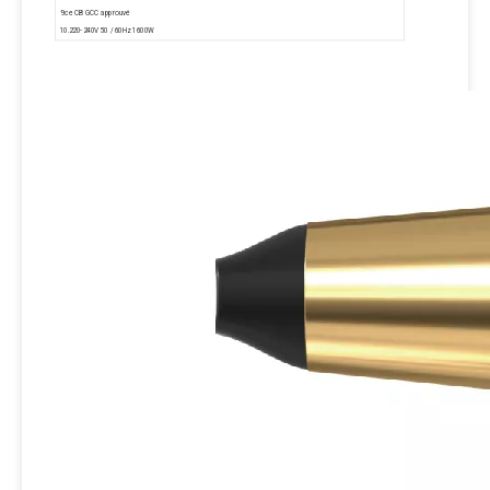
9.ce CB GCC approuvé
10.220-240V 50 / 60Hz 1600W