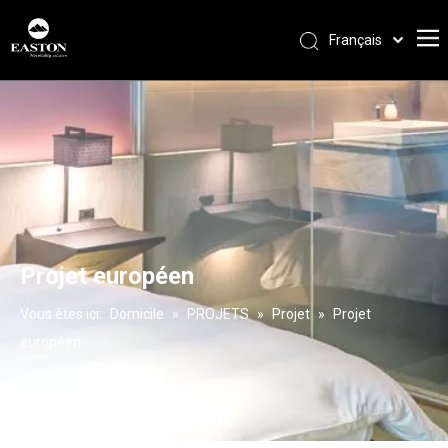
Français
Português
Español
Pусский
العربية
English
Projet européen
Vous êtes ici:
Domicile
»
PROJETS
»
Projet
»
Projet
européen