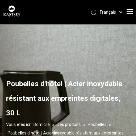
Français
Português
Español
Pусский
العربية
English
Poubelles d'hôtel | Acier inoxydable
résistant aux empreintes digitales,
30 L
Vous êtes ici:
Domicile
»
Des produits
»
Poubelles
»
Poubelles d'hôtel | Acier inoxydable résistant aux empreintes