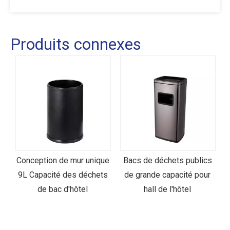
Produits connexes
unique
Bacs de déchets publics
Poubelle en cuir d'hôtel
chets
de grande capacité pour
haut de gamme : café
hall de l'hôtel
rectangulaire