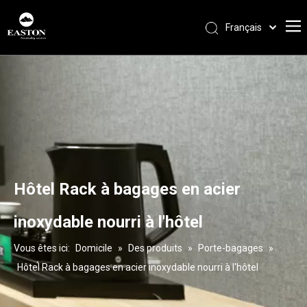
Français
Português
Español
Pусский
العربية
English
Hôtel Rack à bagages en acier
inoxydable nourri à l'hôtel
Vous êtes ici:
Domicile
»
Des produits
»
Porte-bagages
»
Hôtel Rack à bagages en acier inoxydable nourri à l'hôtel