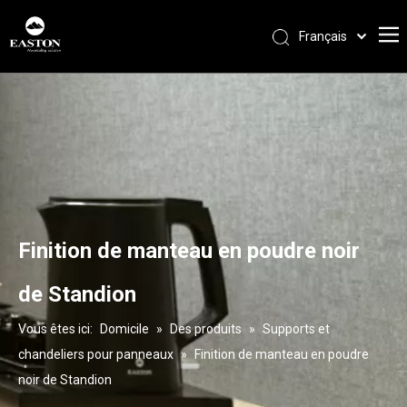
Français
Português
Español
Pусский
العربية
English
Finition de manteau en poudre noir
de Standion
Vous êtes ici:
Domicile
»
Des produits
»
Supports et
chandeliers pour panneaux
»
Finition de manteau en poudre
noir de Standion