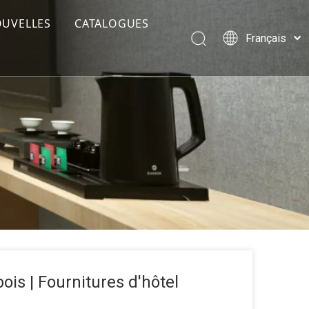
OUVELLES
CATALOGUES
Français
E DU NORD
Português
Español
E DU SUD
Pусский
N
العربية
English
N
E
bois | Fournitures d'hôtel