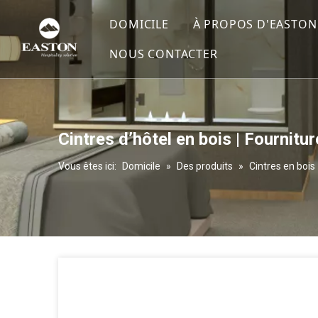
DOMICILE
À PROPOS D'EASTON
NOUS CONTACTER
Profil de l'entrepri
Un service
Certificats
Cintres d’hôtel en bois | Fournit
Vous êtes ici:
Domicile
»
Des produits
»
Cintres en bois