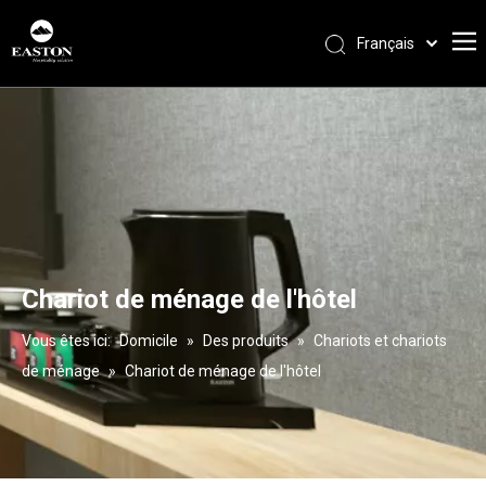
Français
Português
Español
Pусский
العربية
English
Chariot de ménage de l'hôtel
Vous êtes ici:
Domicile
»
Des produits
»
Chariots et chariots
de ménage
»
Chariot de ménage de l'hôtel