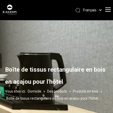
Français
Português
Español
Pусский
العربية
English
Boîte de tissus rectangulaire en bois
en acajou pour l'hôtel
Vous êtes ici:
Domicile
»
Des produits
»
Produits en bois
»
Boîte de tissus rectangulaire en bois en acajou pour l'hôtel