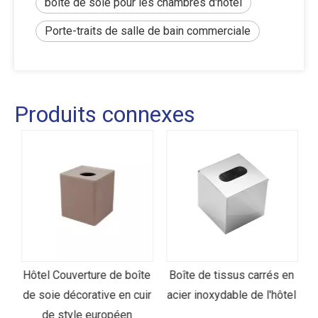
boîte de soie pour les chambres d'hôtel
Porte-traits de salle de bain commerciale
Produits connexes
e
Hôtel Couverture de boîte
Boîte de tissus carrés en
de soie décorative en cuir
acier inoxydable de l'hôtel
de style européen