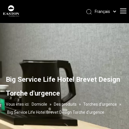
Français
Português
Español
Pусский
العربية
English
Big Service Life Hotel Brevet Design
Torche d'urgence
Vous êtes ici:
Domicile
»
Des produits
»
Torches d'urgence
»
Big Service Life Hotel Brevet Design Torche d'urgence