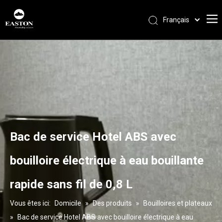
Français
Português
Español
Pусский
العربية
English
Bac de service Hotel ABS avec
bouilloire électrique à eau bouillante
rapide sans fil de 0,8 L
Vous êtes ici:
Domicile
»
Des produits
»
Bouilloires et plateaux
»
Bac de service Hotel ABS avec bouilloire électrique à eau