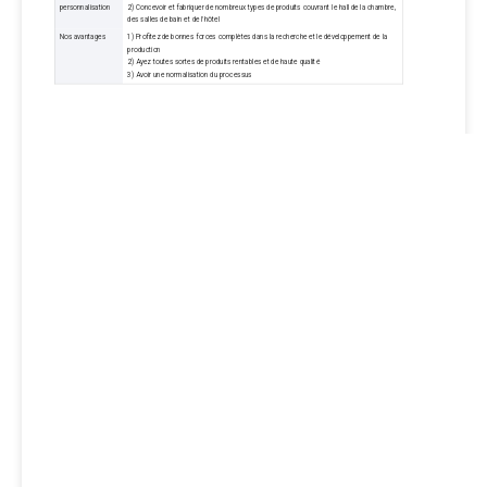
personnalisation
2) Concevoir et fabriquer de nombreux types de produits couvrant le hall de la chambre,
des salles de bain et de l'hôtel
Nos avantages
1) Profitez de bonnes forces complètes dans la recherche et le développement de la
production
2) Ayez toutes sortes de produits rentables et de haute qualité
3) Avoir une normalisation du processus