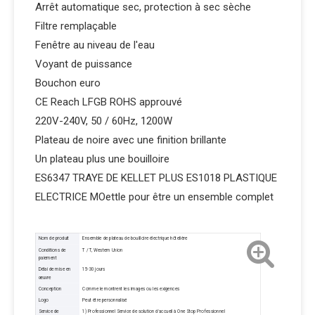
Arrêt automatique sec, protection à sec sèche
Filtre remplaçable
Fenêtre au niveau de l'eau
Voyant de puissance
Bouchon euro
CE Reach LFGB ROHS approuvé
220V-240V, 50 / 60Hz, 1200W
Plateau de noire avec une finition brillante
Un plateau plus une bouilloire
ES6347 TRAYE DE KELLET PLUS ES1018 PLASTIQUE
ELECTRICE MOettle pour être un ensemble complet
Nom de produit
Ensemble de plateau de bouilloire électrique hôtelière
Conditions de
T / T, Western Union
paiement
Délai de mise en
15-30 jours
œuvre
Conception
Comme le montrent les images ou les exigences
Logo
Peut être personnalisé
Service de
1) Professionnel Service de solution d'accueil à One Stop Professionnel