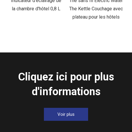
e
Indicateur d'éclairage de
Thé sans fil Electric Water
la chambre d'hôtel 0,8 L
The Kettle Couchage avec
plateau pour les hôtels
Cliquez ici pour plus
d'informations
Voir plus